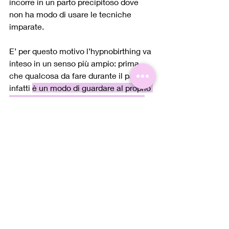
incorre in un parto precipitoso dove 
non ha modo di usare le tecniche 
imparate. 
E’ per questo motivo l’hypnobirthing va 
inteso in un senso più ampio: prima 
che qualcosa da fare durante il parto 
infatti 
è un modo di guardare al proprio 
corpo, al proprio cervello e al proprio 
bambino/a per tutta la vita, a iniziare 
dalla gravidanza.
Gravidanza