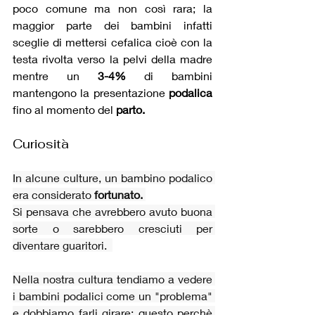
poco comune ma non così rara; la 
maggior parte dei bambini infatti 
sceglie di mettersi cefalica cioè con la 
testa rivolta verso la pelvi della madre 
mentre un 
3-4%
 di bambini 
mantengono la presentazione 
podalica 
fino al momento del 
parto.
Curiosità
In alcune culture, un bambino podalico 
era considerato 
fortunato.
Si pensava che avrebbero avuto buona 
sorte o sarebbero cresciuti per 
diventare guaritori.  
Nella nostra cultura tendiamo a vedere 
i bambini podalici come un "problema" 
e dobbiamo farli girare; questo perchè 