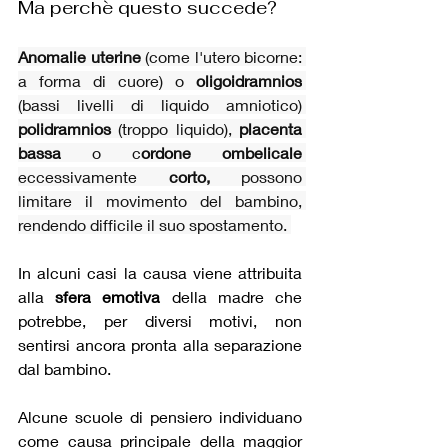
Ma perchè questo succede?
Anomalie uterine 
(come l'utero bicorne: 
a forma di cuore) o 
oligoidramnios
(bassi livelli di liquido amniotico) 
polidramnios 
(troppo liquido), 
placenta 
bassa
 o c
ordone ombelicale 
eccessivamente 
corto,
 possono 
limitare il movimento del bambino, 
rendendo difficile il suo spostamento. 
In alcuni casi la causa viene attribuita 
alla 
sfera emotiva
 della madre che 
potrebbe, per diversi motivi, non 
sentirsi ancora pronta alla separazione 
dal bambino.
Alcune scuole di pensiero individuano 
come causa principale della maggior 