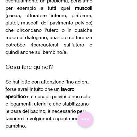
eventualmente un problema, pensiamo 
per esempio a tutti quei 
muscoli 
(psoas, otturatore interno, piriforme, 
glutei, muscoli del pavimento pelvico) 
che circondano l'utero o in qualche 
modo ci dialogano; una loro sofferenza 
potrebbe ripercuotersi sull'utero e 
quindi anche sul bambino/a. 
Cosa fare quindi?
Se hai letto con attenzione fino ad ora 
forse avrai intuito che un 
lavoro 
specifico
 su muscoli pelvici e non solo 
e legamenti, uterini e che stabilizzano 
le ossa del bacino, è necessario per 
favorire il rivolgimento spontaneo del 
bambino.