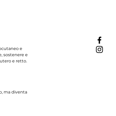
tocutaneo e
e, sostenere e
utero e retto.
vo, ma diventa