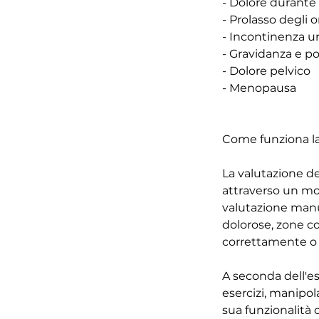
- Dolore durante
- Prolasso degli o
- Incontinenza ur
- Gravidanza e po
- Dolore pelvico
- Menopausa
Come funziona la 
La valutazione d
attraverso un mom
valutazione manu
dolorose, zone co
correttamente o s
A seconda dell'esi
esercizi, manipol
sua funzionalità 