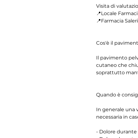
Visita di valutaz
📍Locale Farmacia
📍Farmacia Saleri
Cos'è il paviment
Il pavimento pelv
cutaneo che chiu
soprattutto mante
Quando è consigl
In generale una v
necessaria in caso
- Dolore durante 