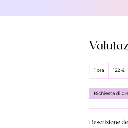
Valutaz
122
euro
1 ora
1
122 €
o
r
Richiesta di p
Descrizione del