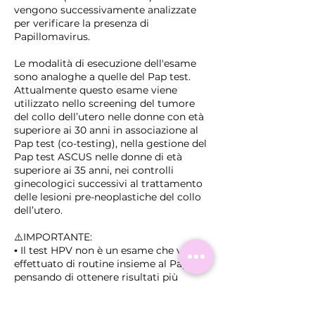
vengono successivamente analizzate
per verificare la presenza di
Papillomavirus.
Le modalità di esecuzione dell'esame
sono analoghe a quelle del Pap test.
Attualmente questo esame viene
utilizzato nello screening del tumore
del collo dell’utero nelle donne con età
superiore ai 30 anni in associazione al
Pap test (co-testing), nella gestione del
Pap test ASCUS nelle donne di età
superiore ai 35 anni, nei controlli
ginecologici successivi al trattamento
delle lesioni pre-neoplastiche del collo
dell’utero.
⚠️IMPORTANTE:
▪️ Il test HPV non è un esame che va
effettuato di routine insieme al Pap test
pensando di ottenere risultati più
affidabili
▪️ La positività al test HPV non significa