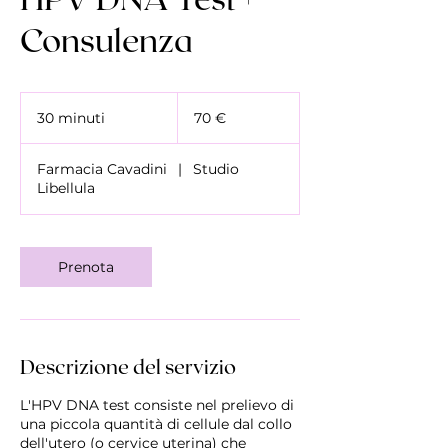
Consulenza
70
euro
30 minuti
3
70 €
0
m
Farmacia Cavadini
|
Studio
i
Libellula
n
u
t
i
Prenota
Descrizione del servizio
L'HPV DNA test consiste nel prelievo di
una piccola quantità di cellule dal collo
dell'utero (o cervice uterina) che