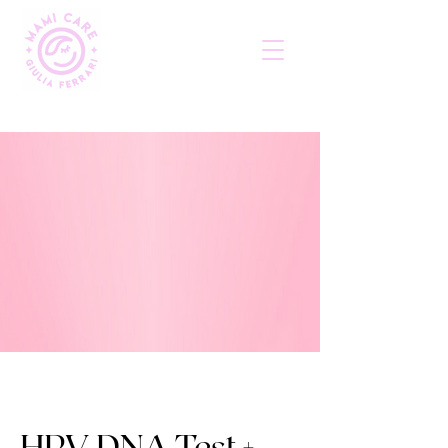
HPV DNA Test +